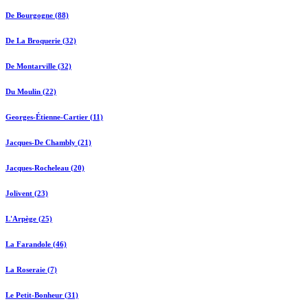
De Bourgogne (88)
De La Broquerie (32)
De Montarville (32)
Du Moulin (22)
Georges-Étienne-Cartier (11)
Jacques-De Chambly (21)
Jacques-Rocheleau (20)
Jolivent (23)
L'Arpège (25)
La Farandole (46)
La Roseraie (7)
Le Petit-Bonheur (31)