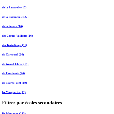
de la Passerelle (13)
de la Pommeraie (27)
de la Source (10)
des Coeurs-Vaillants (16)
des Trois-Temps (11)
du Carrousel (24)
du Grand-Chêne (19)
du Parchemin (26)
du Tourne-Vent (19)
les Marguerite (17)
Filtrer par écoles secondaires
De Mortagne (243)