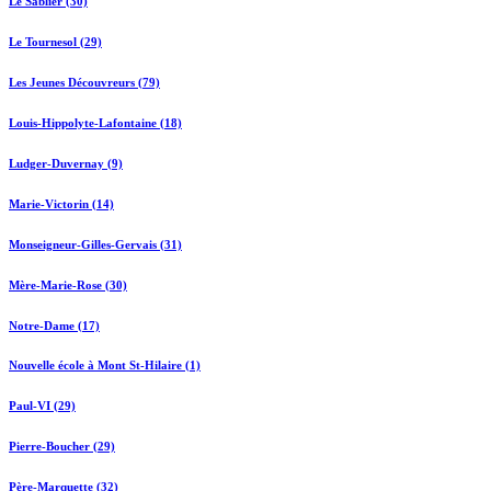
Le Sablier (30)
Le Tournesol (29)
Les Jeunes Découvreurs (79)
Louis-Hippolyte-Lafontaine (18)
Ludger-Duvernay (9)
Marie-Victorin (14)
Monseigneur-Gilles-Gervais (31)
Mère-Marie-Rose (30)
Notre-Dame (17)
Nouvelle école à Mont St-Hilaire (1)
Paul-VI (29)
Pierre-Boucher (29)
Père-Marquette (32)