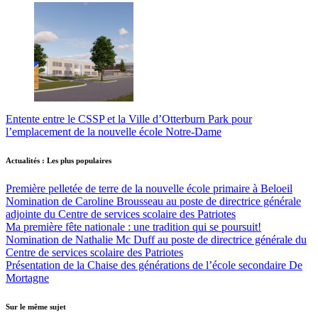
Entente entre le CSSP et la Ville d’Otterburn Park pour
l’emplacement de la nouvelle école Notre-Dame
Actualités : Les plus populaires
Première pelletée de terre de la nouvelle école primaire à Beloeil
Nomination de Caroline Brousseau au poste de directrice générale
adjointe du Centre de services scolaire des Patriotes
Ma première fête nationale : une tradition qui se poursuit!
Nomination de Nathalie Mc Duff au poste de directrice générale du
Centre de services scolaire des Patriotes
Présentation de la Chaise des générations de l’école secondaire De
Mortagne
Sur le même sujet