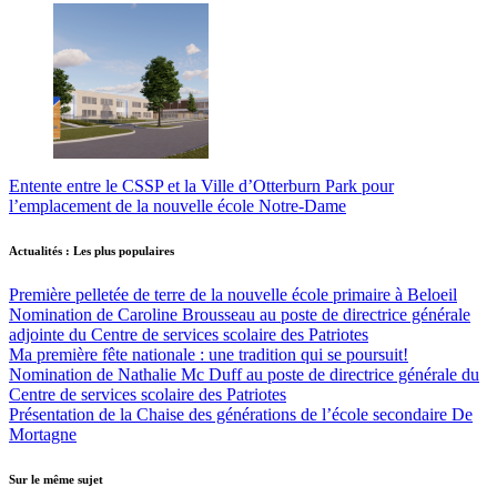
Entente entre le CSSP et la Ville d’Otterburn Park pour
l’emplacement de la nouvelle école Notre-Dame
Actualités : Les plus populaires
Première pelletée de terre de la nouvelle école primaire à Beloeil
Nomination de Caroline Brousseau au poste de directrice générale
adjointe du Centre de services scolaire des Patriotes
Ma première fête nationale : une tradition qui se poursuit!
Nomination de Nathalie Mc Duff au poste de directrice générale du
Centre de services scolaire des Patriotes
Présentation de la Chaise des générations de l’école secondaire De
Mortagne
Sur le même sujet