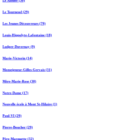
Le Sablier (30)
Le Tournesol (29)
Les Jeunes Découvreurs (79)
Louis-Hippolyte-Lafontaine (18)
Ludger-Duvernay (9)
Marie-Victorin (14)
Monseigneur-Gilles-Gervais (31)
Mère-Marie-Rose (30)
Notre-Dame (17)
Nouvelle école à Mont St-Hilaire (1)
Paul-VI (29)
Pierre-Boucher (29)
Père-Marquette (32)