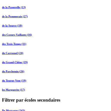
de la Passerelle (13)
de la Pommeraie (27)
de la Source (10)
des Coeurs-Vaillants (16)
des Trois-Temps (11)
du Carrousel (24)
du Grand-Chêne (19)
du Parchemin (26)
du Tourne-Vent (19)
les Marguerite (17)
Filtrer par écoles secondaires
De Mortagne (243)