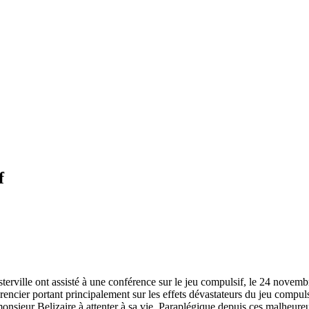
f
rville ont assisté à une conférence sur le jeu compulsif, le 24 novemb
encier portant principalement sur les effets dévastateurs du jeu compuls
monsieur Belizaire à attenter à sa vie. Paraplégique depuis ces malhe