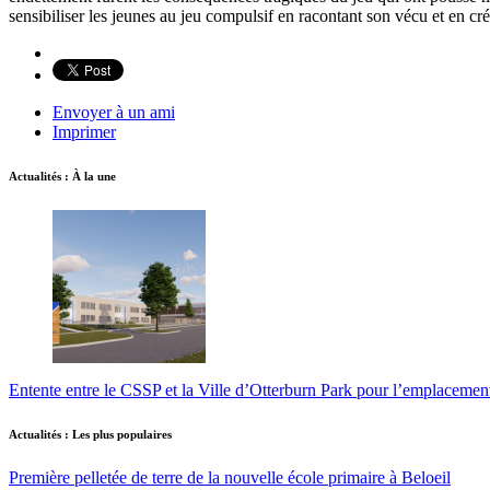
sensibiliser les jeunes au jeu compulsif en racontant son vécu et en créa
Envoyer à un ami
Imprimer
Actualités : À la une
Entente entre le CSSP et la Ville d’Otterburn Park pour l’emplaceme
Actualités : Les plus populaires
Première pelletée de terre de la nouvelle école primaire à Beloeil