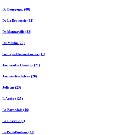
De Bourgogne (88)
De La Broquerie (32)
De Montarville (32)
Du Moulin (22)
Georges-Étienne-Cartier (11)
Jacques-De Chambly (21)
Jacques-Rocheleau (20)
Jolivent (23)
L'Arpège (25)
La Farandole (46)
La Roseraie (7)
Le Petit-Bonheur (31)