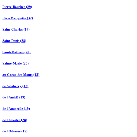
Pierre-Boucher (29)
Père-Marquette (32)
Saint-Charles (17)
Saint-Denis (28)
Saint-Mathieu (20)
Sainte-Marie (26)
au Coeur-des-Monts (13)
de Salaberry (17)
de l'Amitié (19)
de l'Aquarelle (19)
de l'Envolée (28)
de l'Odyssée (15)