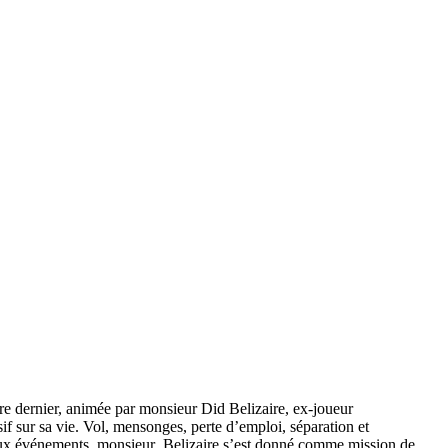
re dernier, animée par monsieur Did Belizaire, ex-joueur
if sur sa vie. Vol, mensonges, perte d’emploi, séparation et
ureux événements, monsieur Belizaire s’est donné comme mission de