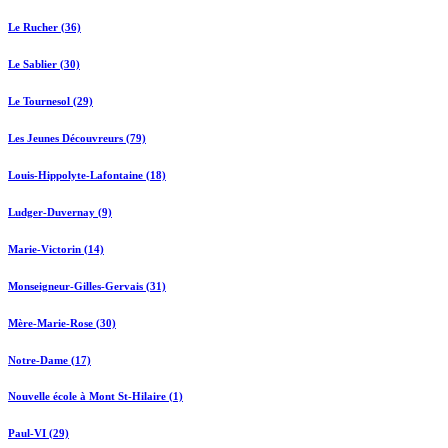
Le Rucher (36)
Le Sablier (30)
Le Tournesol (29)
Les Jeunes Découvreurs (79)
Louis-Hippolyte-Lafontaine (18)
Ludger-Duvernay (9)
Marie-Victorin (14)
Monseigneur-Gilles-Gervais (31)
Mère-Marie-Rose (30)
Notre-Dame (17)
Nouvelle école à Mont St-Hilaire (1)
Paul-VI (29)