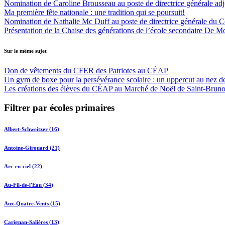
Nomination de Caroline Brousseau au poste de directrice générale adjo
Ma première fête nationale : une tradition qui se poursuit!
Nomination de Nathalie Mc Duff au poste de directrice générale du Cen
Présentation de la Chaise des générations de l’école secondaire De M
Sur le même sujet
Don de vêtements du CFER des Patriotes au CÉAP
Un gym de boxe pour la persévérance scolaire : un uppercut au nez des
Les créations des élèves du CÉAP au Marché de Noël de Saint-Bruno
Filtrer par écoles primaires
Albert-Schweitzer (16)
Antoine-Girouard (21)
Arc-en-ciel (22)
Au-Fil-de-l'Eau (34)
Aux-Quatre-Vents (15)
Carignan-Salières (13)