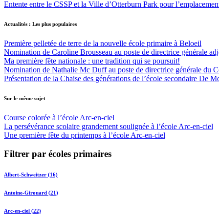
Entente entre le CSSP et la Ville d’Otterburn Park pour l’emplaceme
Actualités : Les plus populaires
Première pelletée de terre de la nouvelle école primaire à Beloeil
Nomination de Caroline Brousseau au poste de directrice générale adjo
Ma première fête nationale : une tradition qui se poursuit!
Nomination de Nathalie Mc Duff au poste de directrice générale du Cen
Présentation de la Chaise des générations de l’école secondaire De M
Sur le même sujet
Course colorée à l’école Arc-en-ciel
La persévérance scolaire grandement soulignée à l’école Arc-en-ciel
Une première fête du printemps à l’école Arc-en-ciel
Filtrer par écoles primaires
Albert-Schweitzer (16)
Antoine-Girouard (21)
Arc-en-ciel (22)