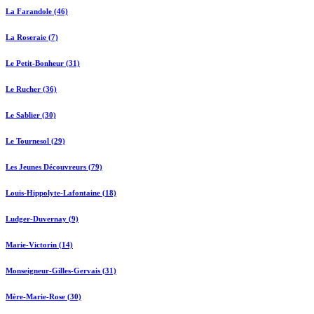
La Farandole (46)
La Roseraie (7)
Le Petit-Bonheur (31)
Le Rucher (36)
Le Sablier (30)
Le Tournesol (29)
Les Jeunes Découvreurs (79)
Louis-Hippolyte-Lafontaine (18)
Ludger-Duvernay (9)
Marie-Victorin (14)
Monseigneur-Gilles-Gervais (31)
Mère-Marie-Rose (30)