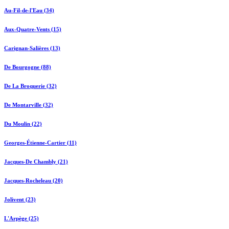
Au-Fil-de-l'Eau (34)
Aux-Quatre-Vents (15)
Carignan-Salières (13)
De Bourgogne (88)
De La Broquerie (32)
De Montarville (32)
Du Moulin (22)
Georges-Étienne-Cartier (11)
Jacques-De Chambly (21)
Jacques-Rocheleau (20)
Jolivent (23)
L'Arpège (25)