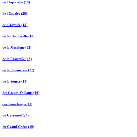
de l'Aquarelle (19)
de l'Envolée (28)
de l'Odyssée (15)
de la Chanterelle (10)
de la Mosaïque (32)
de la Passerelle (13)
de la Pommeraie (27)
de la Source (10)
des Coeurs-Vaillants (16)
des Trois-Temps (11)
du Carrousel (24)
du Grand-Chêne (19)