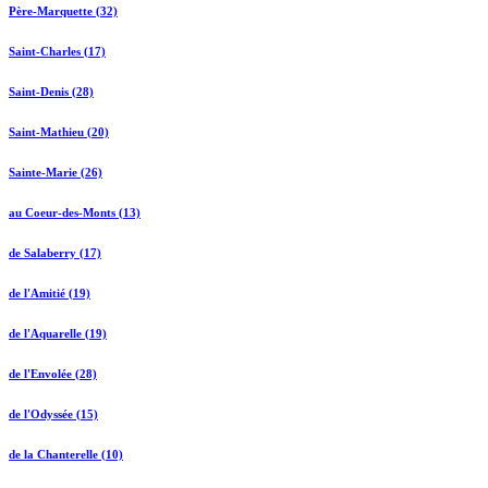
Père-Marquette (32)
Saint-Charles (17)
Saint-Denis (28)
Saint-Mathieu (20)
Sainte-Marie (26)
au Coeur-des-Monts (13)
de Salaberry (17)
de l'Amitié (19)
de l'Aquarelle (19)
de l'Envolée (28)
de l'Odyssée (15)
de la Chanterelle (10)