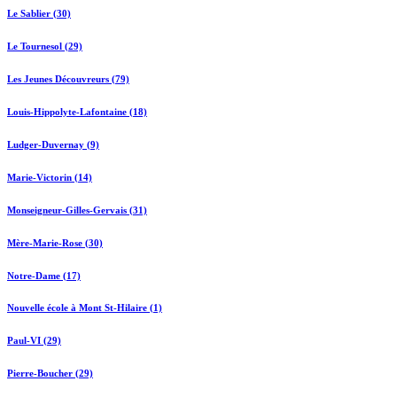
Le Sablier (30)
Le Tournesol (29)
Les Jeunes Découvreurs (79)
Louis-Hippolyte-Lafontaine (18)
Ludger-Duvernay (9)
Marie-Victorin (14)
Monseigneur-Gilles-Gervais (31)
Mère-Marie-Rose (30)
Notre-Dame (17)
Nouvelle école à Mont St-Hilaire (1)
Paul-VI (29)
Pierre-Boucher (29)