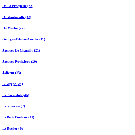
De La Broquerie (32)
De Montarville (32)
Du Moulin (22)
Georges-Étienne-Cartier (11)
Jacques-De Chambly (21)
Jacques-Rocheleau (20)
Jolivent (23)
L'Arpège (25)
La Farandole (46)
La Roseraie (7)
Le Petit-Bonheur (31)
Le Rucher (36)