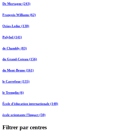
De Mortagne (243)
François-Williams (62)
Ozias-Leduc (138)
Polybel (141)
de Chambly (83)
du Grand-Coteau (156)
du Mont-Bruno (161)
le Carrefour (135)
le Tremplin (6)
École d'éducation internationale (148)
école orientante l'Impact (50)
Filtrer par centres