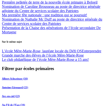
Première pelletée de terre de la nouvelle école primaire à Beloeil
Nomination de Caroline Brousseau au poste de directrice générale
adjointe du Centre de services scolaire des Patriotes
Ma première fête nationale : une tradition qui se poursuit!
Nomination de Nathalie Mc Duff au poste de directrice générale du
Centre de services scolaire des Patriotes
Présentation de la Chaise des générations de l’école secondaire De
Mortagne
Sur le même sujet
L’école Mère-Marie-Rose, lauréate locale du Défi OSEntreprendre
Grande marche des élèves de l’école Mère-Marie-Rose
Le club philatélique de l’école Mère-Marie-Rose a 15 ans!
Filtrer par écoles primaires
Albert-Schweitzer (16)
Antoine-Girouard (21)
Arc-en-ciel (22)
Au-Fil-de-l'Eau (34)