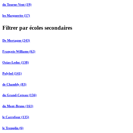
du Tourne-Vent (19)
les Marguerite (17)
Filtrer par écoles secondaires
De Mortagne (243)
François-Williams (62)
Ozias-Leduc (138)
Polybel (141)
de Chambly (83)
du Grand-Coteau (156)
du Mont-Bruno (161)
le Carrefour (135)
le Tremplin (6)