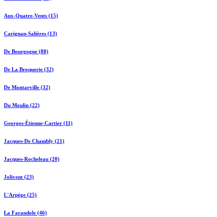
Aux-Quatre-Vents (15)
Carignan-Salières (13)
De Bourgogne (88)
De La Broquerie (32)
De Montarville (32)
Du Moulin (22)
Georges-Étienne-Cartier (11)
Jacques-De Chambly (21)
Jacques-Rocheleau (20)
Jolivent (23)
L'Arpège (25)
La Farandole (46)