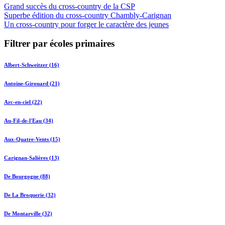
Grand succès du cross-country de la CSP
Superbe édition du cross-country Chambly-Carignan
Un cross-country pour forger le caractère des jeunes
Filtrer par écoles primaires
Albert-Schweitzer (16)
Antoine-Girouard (21)
Arc-en-ciel (22)
Au-Fil-de-l'Eau (34)
Aux-Quatre-Vents (15)
Carignan-Salières (13)
De Bourgogne (88)
De La Broquerie (32)
De Montarville (32)