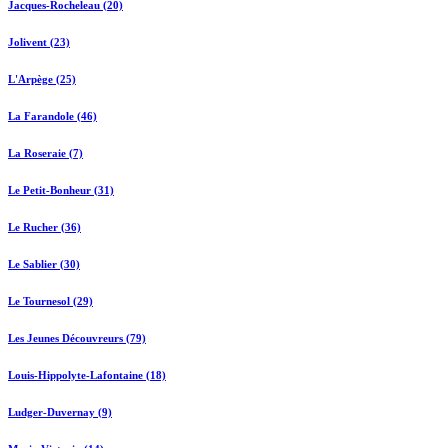
Jacques-Rocheleau (20)
Jolivent (23)
L'Arpège (25)
La Farandole (46)
La Roseraie (7)
Le Petit-Bonheur (31)
Le Rucher (36)
Le Sablier (30)
Le Tournesol (29)
Les Jeunes Découvreurs (79)
Louis-Hippolyte-Lafontaine (18)
Ludger-Duvernay (9)