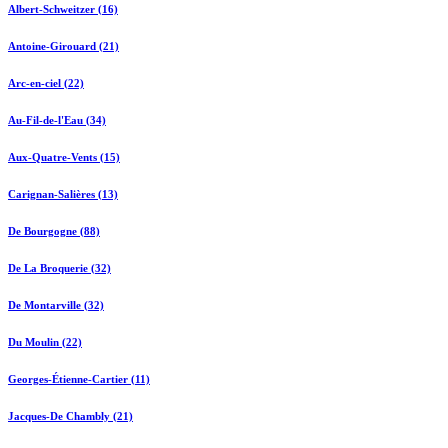
Albert-Schweitzer (16)
Antoine-Girouard (21)
Arc-en-ciel (22)
Au-Fil-de-l'Eau (34)
Aux-Quatre-Vents (15)
Carignan-Salières (13)
De Bourgogne (88)
De La Broquerie (32)
De Montarville (32)
Du Moulin (22)
Georges-Étienne-Cartier (11)
Jacques-De Chambly (21)