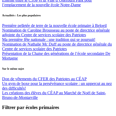
Entente entre le CSSP et la Ville d’Otterburn Park pour
l’emplacement de la nouvelle école Notre-Dame
Actualités : Les plus populaires
Première pelletée de terre de la nouvelle école primaire à Beloeil
Nomination de Caroline Brousseau au poste de directrice générale
adjointe du Centre de services scolaire des Patriotes
Ma première fête nationale : une tradition qui se poursuit!
Nomination de Nathalie Mc Duff au poste de directrice générale du
Centre de services scolaire des Patriotes
Présentation de la Chaise des générations de l’école secondaire De
Mortagne
Sur le même sujet
Don de vêtements du CFER des Patriotes au CÉAP
Un gym de boxe pour la persévérance scolaire : un uppercut au nez
des difficultés!
Les créations des élèves du CÉAP au Marché de Noël de Saint-
Bruno-de-Montarville
Filtrer par écoles primaires