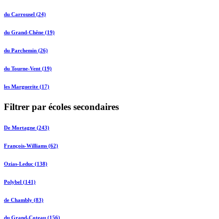
du Carrousel (24)
du Grand-Chêne (19)
du Parchemin (26)
du Tourne-Vent (19)
les Marguerite (17)
Filtrer par écoles secondaires
De Mortagne (243)
François-Williams (62)
Ozias-Leduc (138)
Polybel (141)
de Chambly (83)
du Grand-Coteau (156)