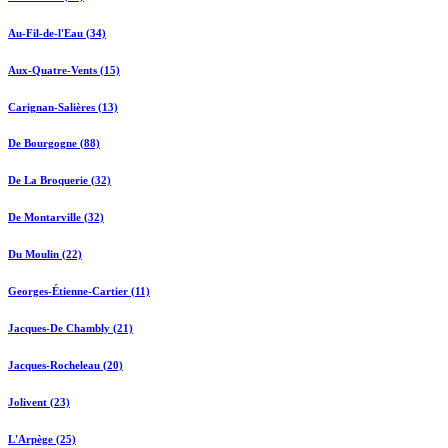
Au-Fil-de-l'Eau (34)
Aux-Quatre-Vents (15)
Carignan-Salières (13)
De Bourgogne (88)
De La Broquerie (32)
De Montarville (32)
Du Moulin (22)
Georges-Étienne-Cartier (11)
Jacques-De Chambly (21)
Jacques-Rocheleau (20)
Jolivent (23)
L'Arpège (25)