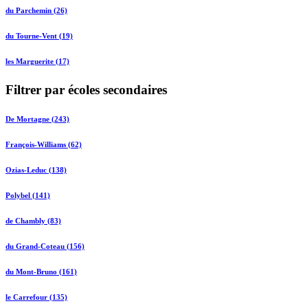
du Parchemin (26)
du Tourne-Vent (19)
les Marguerite (17)
Filtrer par écoles secondaires
De Mortagne (243)
François-Williams (62)
Ozias-Leduc (138)
Polybel (141)
de Chambly (83)
du Grand-Coteau (156)
du Mont-Bruno (161)
le Carrefour (135)