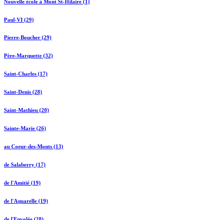
Nouvelle école à Mont St-Hilaire (1)
Paul-VI (29)
Pierre-Boucher (29)
Père-Marquette (32)
Saint-Charles (17)
Saint-Denis (28)
Saint-Mathieu (20)
Sainte-Marie (26)
au Coeur-des-Monts (13)
de Salaberry (17)
de l'Amitié (19)
de l'Aquarelle (19)
de l'Envolée (28)