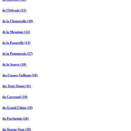
de l'Odyssée (15)
de la Chanterelle (10)
de la Mosaïque (32)
de la Passerelle (13)
de la Pommeraie (27)
de la Source (10)
des Coeurs-Vaillants (16)
des Trois-Temps (11)
du Carrousel (24)
du Grand-Chêne (19)
du Parchemin (26)
du Tourne-Vent (19)