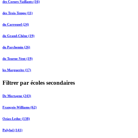
des Coeurs-Vaillants (16)
des Trois-Temps (11)
du Carrousel (24)
du Grand-Chêne (19)
du Parchemin (26)
du Tourne-Vent (19)
les Marguerite (17)
Filtrer par écoles secondaires
De Mortagne (243)
François-Williams (62)
Ozias-Leduc (138)
Polybel (141)