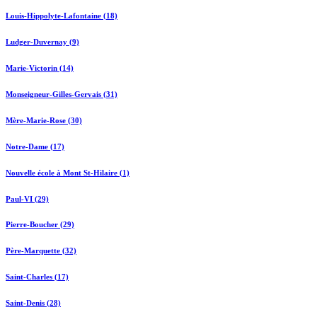
Louis-Hippolyte-Lafontaine (18)
Ludger-Duvernay (9)
Marie-Victorin (14)
Monseigneur-Gilles-Gervais (31)
Mère-Marie-Rose (30)
Notre-Dame (17)
Nouvelle école à Mont St-Hilaire (1)
Paul-VI (29)
Pierre-Boucher (29)
Père-Marquette (32)
Saint-Charles (17)
Saint-Denis (28)