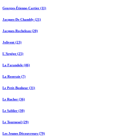
Georges-Étienne-Cartier (11)
Jacques-De Chambly (21)
Jacques-Rocheleau (20)
Jolivent (23)
L'Arpège (25)
La Farandole (46)
La Roseraie (7)
Le Petit-Bonheur (31)
Le Rucher (36)
Le Sablier (30)
Le Tournesol (29)
Les Jeunes Découvreurs (79)