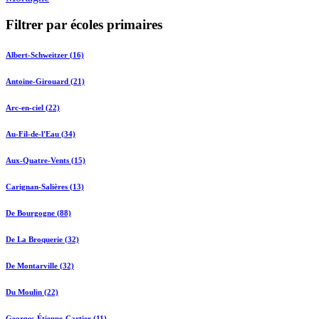
Filtrer par écoles primaires
Albert-Schweitzer (16)
Antoine-Girouard (21)
Arc-en-ciel (22)
Au-Fil-de-l'Eau (34)
Aux-Quatre-Vents (15)
Carignan-Salières (13)
De Bourgogne (88)
De La Broquerie (32)
De Montarville (32)
Du Moulin (22)
Georges-Étienne-Cartier (11)