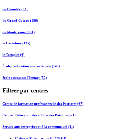
de Chambly (83)
du Grand-Coteau (156)
du Mont-Bruno (161)
le Carrefour (135)
le Tremplin (6)
École d'éducation internationale (148)
école orientante l'Impact (50)
Filtrer par centres
Centre de formation professionnelle des Patriotes (67)
Centre d’éducation des adultes des Patriotes (71)
Service aux entreprises et à la communauté (11)
Faire affaire avec le CSSP