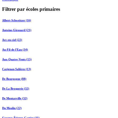
Filtrer par écoles primaires
Albert-Schweitzer (16)
Antoine-Girouard (21)
Arc-en-ciel (22)
Au-Fil-de-l'Eau (34)
Aux-Quatre-Vents (15)
Carignan-Salières (13)
De Bourgogne (88)
De La Broquerie (32)
De Montarville (32)
Du Moulin (22)
Georges-Étienne-Cartier (11)