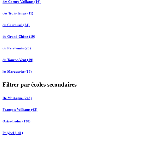
des Coeurs-Vaillants (16)
des Trois-Temps (11)
du Carrousel (24)
du Grand-Chêne (19)
du Parchemin (26)
du Tourne-Vent (19)
les Marguerite (17)
Filtrer par écoles secondaires
De Mortagne (243)
François-Williams (62)
Ozias-Leduc (138)
Polybel (141)