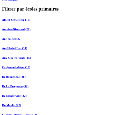
Filtrer par écoles primaires
Albert-Schweitzer (16)
Antoine-Girouard (21)
Arc-en-ciel (22)
Au-Fil-de-l'Eau (34)
Aux-Quatre-Vents (15)
Carignan-Salières (13)
De Bourgogne (88)
De La Broquerie (32)
De Montarville (32)
Du Moulin (22)
Georges-Étienne-Cartier (11)