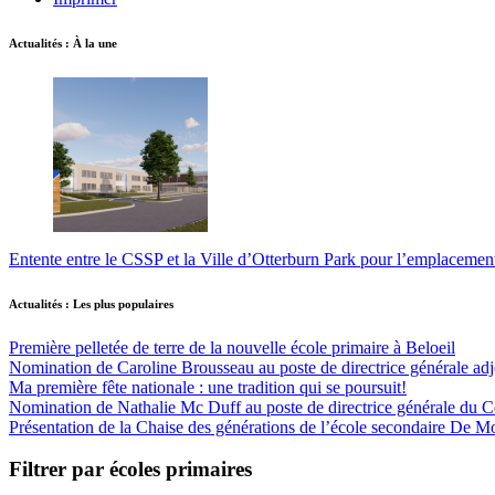
Actualités : À la une
Entente entre le CSSP et la Ville d’Otterburn Park pour l’emplaceme
Actualités : Les plus populaires
Première pelletée de terre de la nouvelle école primaire à Beloeil
Nomination de Caroline Brousseau au poste de directrice générale adjo
Ma première fête nationale : une tradition qui se poursuit!
Nomination de Nathalie Mc Duff au poste de directrice générale du Cen
Présentation de la Chaise des générations de l’école secondaire De M
Filtrer par écoles primaires