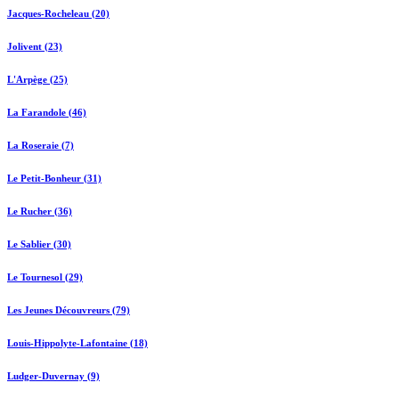
Jacques-Rocheleau (20)
Jolivent (23)
L'Arpège (25)
La Farandole (46)
La Roseraie (7)
Le Petit-Bonheur (31)
Le Rucher (36)
Le Sablier (30)
Le Tournesol (29)
Les Jeunes Découvreurs (79)
Louis-Hippolyte-Lafontaine (18)
Ludger-Duvernay (9)