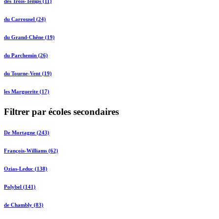
des Trois-Temps (11)
du Carrousel (24)
du Grand-Chêne (19)
du Parchemin (26)
du Tourne-Vent (19)
les Marguerite (17)
Filtrer par écoles secondaires
De Mortagne (243)
François-Williams (62)
Ozias-Leduc (138)
Polybel (141)
de Chambly (83)