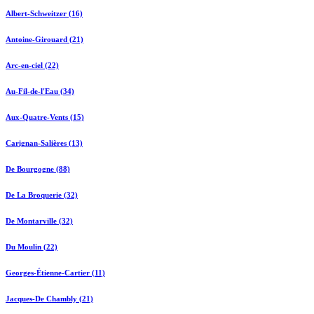
Albert-Schweitzer (16)
Antoine-Girouard (21)
Arc-en-ciel (22)
Au-Fil-de-l'Eau (34)
Aux-Quatre-Vents (15)
Carignan-Salières (13)
De Bourgogne (88)
De La Broquerie (32)
De Montarville (32)
Du Moulin (22)
Georges-Étienne-Cartier (11)
Jacques-De Chambly (21)