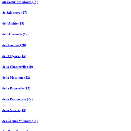
au Coeur-des-Monts (13)
de Salaberry (17)
de l'Amitié (19)
de l'Aquarelle (19)
de l'Envolée (28)
de l'Odyssée (15)
de la Chanterelle (10)
de la Mosaïque (32)
de la Passerelle (13)
de la Pommeraie (27)
de la Source (10)
des Coeurs-Vaillants (16)