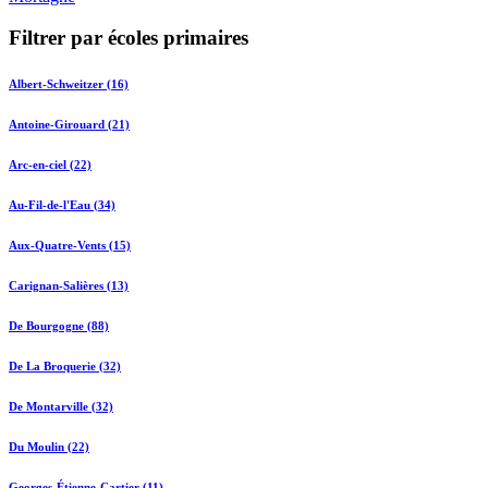
Filtrer par écoles primaires
Albert-Schweitzer (16)
Antoine-Girouard (21)
Arc-en-ciel (22)
Au-Fil-de-l'Eau (34)
Aux-Quatre-Vents (15)
Carignan-Salières (13)
De Bourgogne (88)
De La Broquerie (32)
De Montarville (32)
Du Moulin (22)
Georges-Étienne-Cartier (11)