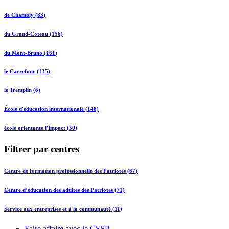
de Chambly (83)
du Grand-Coteau (156)
du Mont-Bruno (161)
le Carrefour (135)
le Tremplin (6)
École d'éducation internationale (148)
école orientante l'Impact (50)
Filtrer par centres
Centre de formation professionnelle des Patriotes (67)
Centre d’éducation des adultes des Patriotes (71)
Service aux entreprises et à la communauté (11)
Faire affaire avec le CSSP