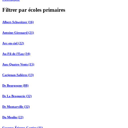
Filtrer par écoles primaires
Albert-Schweitzer (16)
Antoine-Girouard (21)
Arc-en-ciel (22)
Au-Fil-de-l'Eau (34)
Aux-Quatre-Vents (15)
Carignan-Salières (13)
De Bourgogne (88)
De La Broquerie (32)
De Montarville (32)
Du Moulin (22)
Georges-Étienne-Cartier (11)