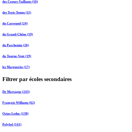
des Coeurs-Vaillants (16)
des Trois-Temps (11)
du Carrousel (24)
du Grand-Chêne (19)
du Parchemin (26)
du Tourne-Vent (19)
les Marguerite (17)
Filtrer par écoles secondaires
De Mortagne (243)
François-Williams (62)
Ozias-Leduc (138)
Polybel (141)