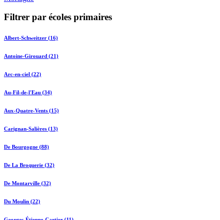
Filtrer par écoles primaires
Albert-Schweitzer (16)
Antoine-Girouard (21)
Arc-en-ciel (22)
Au-Fil-de-l'Eau (34)
Aux-Quatre-Vents (15)
Carignan-Salières (13)
De Bourgogne (88)
De La Broquerie (32)
De Montarville (32)
Du Moulin (22)
Georges-Étienne-Cartier (11)