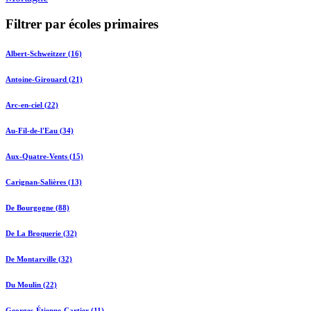
Filtrer par écoles primaires
Albert-Schweitzer (16)
Antoine-Girouard (21)
Arc-en-ciel (22)
Au-Fil-de-l'Eau (34)
Aux-Quatre-Vents (15)
Carignan-Salières (13)
De Bourgogne (88)
De La Broquerie (32)
De Montarville (32)
Du Moulin (22)
Georges-Étienne-Cartier (11)