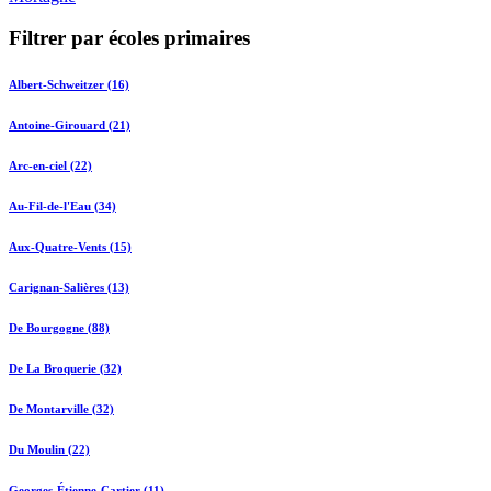
Filtrer par écoles primaires
Albert-Schweitzer (16)
Antoine-Girouard (21)
Arc-en-ciel (22)
Au-Fil-de-l'Eau (34)
Aux-Quatre-Vents (15)
Carignan-Salières (13)
De Bourgogne (88)
De La Broquerie (32)
De Montarville (32)
Du Moulin (22)
Georges-Étienne-Cartier (11)