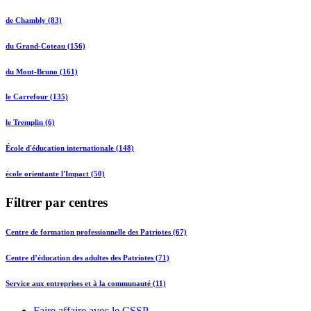
de Chambly (83)
du Grand-Coteau (156)
du Mont-Bruno (161)
le Carrefour (135)
le Tremplin (6)
École d'éducation internationale (148)
école orientante l'Impact (50)
Filtrer par centres
Centre de formation professionnelle des Patriotes (67)
Centre d’éducation des adultes des Patriotes (71)
Service aux entreprises et à la communauté (11)
Faire affaire avec le CSSP