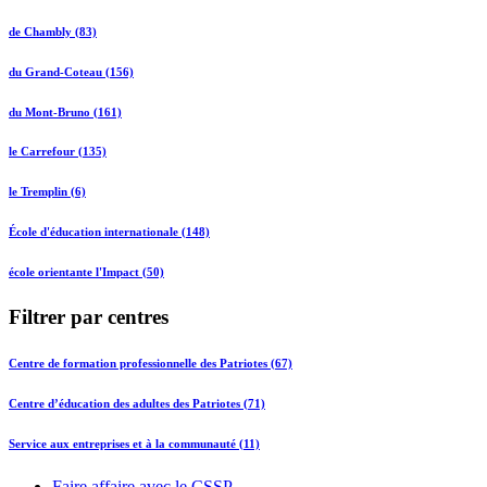
de Chambly (83)
du Grand-Coteau (156)
du Mont-Bruno (161)
le Carrefour (135)
le Tremplin (6)
École d'éducation internationale (148)
école orientante l'Impact (50)
Filtrer par centres
Centre de formation professionnelle des Patriotes (67)
Centre d’éducation des adultes des Patriotes (71)
Service aux entreprises et à la communauté (11)
Faire affaire avec le CSSP