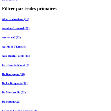
Filtrer par écoles primaires
Albert-Schweitzer (16)
Antoine-Girouard (21)
Arc-en-ciel (22)
Au-Fil-de-l'Eau (34)
Aux-Quatre-Vents (15)
Carignan-Salières (13)
De Bourgogne (88)
De La Broquerie (32)
De Montarville (32)
Du Moulin (22)
Georges-Étienne-Cartier (11)