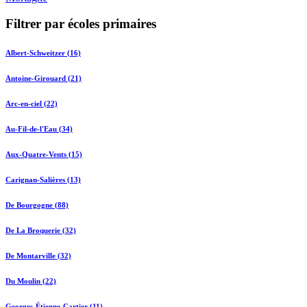
Filtrer par écoles primaires
Albert-Schweitzer (16)
Antoine-Girouard (21)
Arc-en-ciel (22)
Au-Fil-de-l'Eau (34)
Aux-Quatre-Vents (15)
Carignan-Salières (13)
De Bourgogne (88)
De La Broquerie (32)
De Montarville (32)
Du Moulin (22)
Georges-Étienne-Cartier (11)