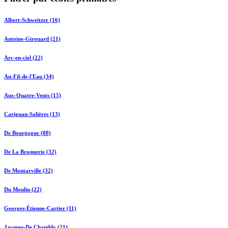
Albert-Schweitzer (16)
Antoine-Girouard (21)
Arc-en-ciel (22)
Au-Fil-de-l'Eau (34)
Aux-Quatre-Vents (15)
Carignan-Salières (13)
De Bourgogne (88)
De La Broquerie (32)
De Montarville (32)
Du Moulin (22)
Georges-Étienne-Cartier (11)
Jacques-De Chambly (21)