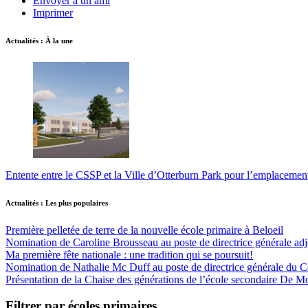
Envoyer à un ami
Imprimer
Actualités : À la une
Entente entre le CSSP et la Ville d’Otterburn Park pour l’emplaceme
Actualités : Les plus populaires
Première pelletée de terre de la nouvelle école primaire à Beloeil
Nomination de Caroline Brousseau au poste de directrice générale adjo
Ma première fête nationale : une tradition qui se poursuit!
Nomination de Nathalie Mc Duff au poste de directrice générale du Cen
Présentation de la Chaise des générations de l’école secondaire De M
Filtrer par écoles primaires