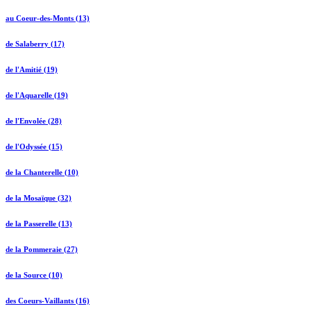
au Coeur-des-Monts (13)
de Salaberry (17)
de l'Amitié (19)
de l'Aquarelle (19)
de l'Envolée (28)
de l'Odyssée (15)
de la Chanterelle (10)
de la Mosaïque (32)
de la Passerelle (13)
de la Pommeraie (27)
de la Source (10)
des Coeurs-Vaillants (16)