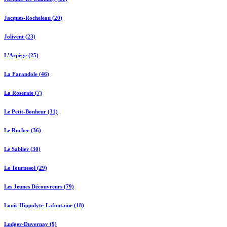
Jacques-Rocheleau (20)
Jolivent (23)
L'Arpège (25)
La Farandole (46)
La Roseraie (7)
Le Petit-Bonheur (31)
Le Rucher (36)
Le Sablier (30)
Le Tournesol (29)
Les Jeunes Découvreurs (79)
Louis-Hippolyte-Lafontaine (18)
Ludger-Duvernay (9)