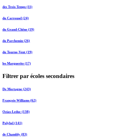
des Trois-Temps (11)
du Carrousel (24)
du Grand-Chêne (19)
du Parchemin (26)
du Tourne-Vent (19)
les Marguerite (17)
Filtrer par écoles secondaires
De Mortagne (243)
François-Williams (62)
Ozias-Leduc (138)
Polybel (141)
de Chambly (83)