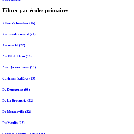
Filtrer par écoles primaires
Albert-Schweitzer (16)
Antoine-Girouard (21)
Arc-en-ciel (22)
Au-Fil-de-l'Eau (34)
Aux-Quatre-Vents (15)
Carignan-Salières (13)
De Bourgogne (88)
De La Broquerie (32)
De Montarville (32)
Du Moulin (22)
Georges-Étienne-Cartier (11)