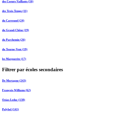
des Coeurs-Vaillants (16)
des Trois-Temps (11)
du Carrousel (24)
du Grand-Chêne (19)
du Parchemin (26)
du Tourne-Vent (19)
les Marguerite (17)
Filtrer par écoles secondaires
De Mortagne (243)
François-Williams (62)
Ozias-Leduc (138)
Polybel (141)