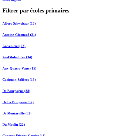
Filtrer par écoles primaires
Albert-Schweitzer (16)
Antoine-Girouard (21)
Arc-en-ciel (22)
Au-Fil-de-l'Eau (34)
Aux-Quatre-Vents (15)
Carignan-Salières (13)
De Bourgogne (88)
De La Broquerie (32)
De Montarville (32)
Du Moulin (22)
Georges-Étienne-Cartier (11)