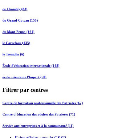
de Chambly (83)
du Grand-Coteau (156)
du Mont-Bruno (161)
le Carrefour (135)
le Tremplin (6)
École d'éducation internationale (148)
école orientante l'Impact (50)
Filtrer par centres
Centre de formation professionnelle des Patriotes (67)
Centre d’éducation des adultes des Patriotes (71)
Service aux entreprises et à la communauté (11)
Faire affaire avec le CSSP