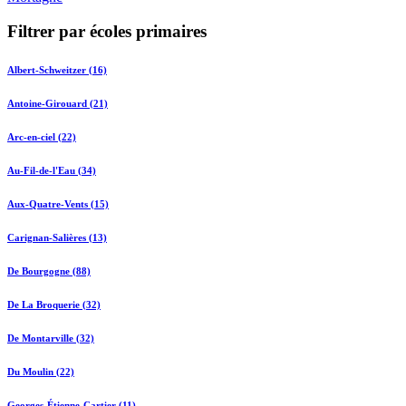
Filtrer par écoles primaires
Albert-Schweitzer (16)
Antoine-Girouard (21)
Arc-en-ciel (22)
Au-Fil-de-l'Eau (34)
Aux-Quatre-Vents (15)
Carignan-Salières (13)
De Bourgogne (88)
De La Broquerie (32)
De Montarville (32)
Du Moulin (22)
Georges-Étienne-Cartier (11)