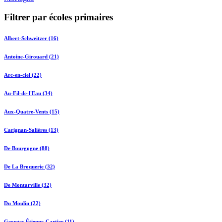
Filtrer par écoles primaires
Albert-Schweitzer (16)
Antoine-Girouard (21)
Arc-en-ciel (22)
Au-Fil-de-l'Eau (34)
Aux-Quatre-Vents (15)
Carignan-Salières (13)
De Bourgogne (88)
De La Broquerie (32)
De Montarville (32)
Du Moulin (22)
Georges-Étienne-Cartier (11)