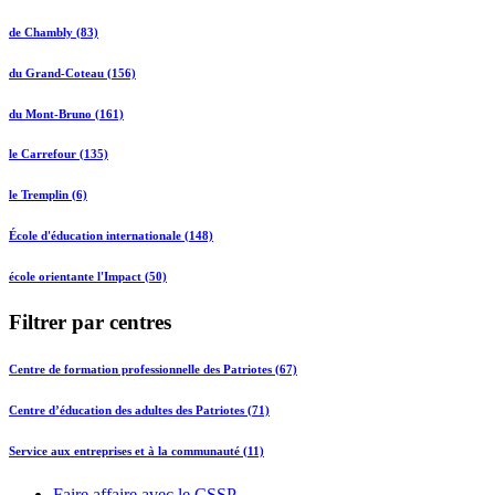
de Chambly (83)
du Grand-Coteau (156)
du Mont-Bruno (161)
le Carrefour (135)
le Tremplin (6)
École d'éducation internationale (148)
école orientante l'Impact (50)
Filtrer par centres
Centre de formation professionnelle des Patriotes (67)
Centre d’éducation des adultes des Patriotes (71)
Service aux entreprises et à la communauté (11)
Faire affaire avec le CSSP