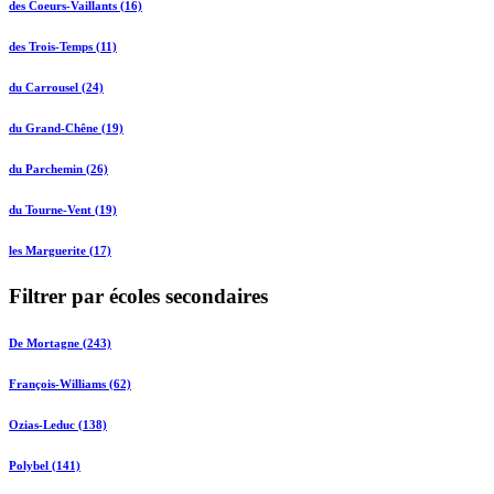
des Coeurs-Vaillants (16)
des Trois-Temps (11)
du Carrousel (24)
du Grand-Chêne (19)
du Parchemin (26)
du Tourne-Vent (19)
les Marguerite (17)
Filtrer par écoles secondaires
De Mortagne (243)
François-Williams (62)
Ozias-Leduc (138)
Polybel (141)