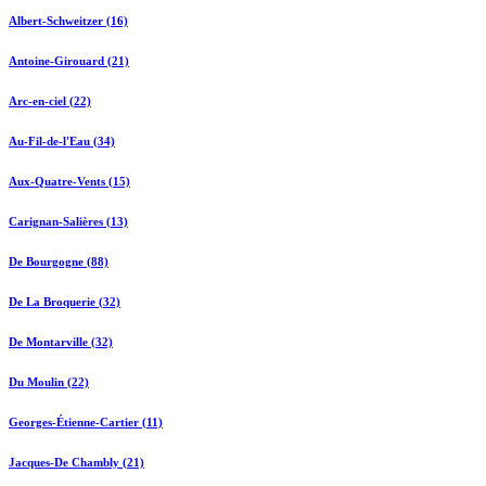
Albert-Schweitzer (16)
Antoine-Girouard (21)
Arc-en-ciel (22)
Au-Fil-de-l'Eau (34)
Aux-Quatre-Vents (15)
Carignan-Salières (13)
De Bourgogne (88)
De La Broquerie (32)
De Montarville (32)
Du Moulin (22)
Georges-Étienne-Cartier (11)
Jacques-De Chambly (21)