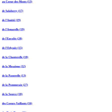
au Coeur-des-Monts (13)
de Salaberry (17)
de l'Amitié (19)
de l'Aquarelle (19)
de l'Envolée (28)
de l'Odyssée (15)
de la Chanterelle (10)
de la Mosaïque (32)
de la Passerelle (13)
de la Pommeraie (27)
de la Source (10)
des Coeurs-Vaillants (16)