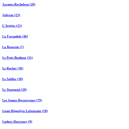
Jacques-Rocheleau (20)
Jolivent (23)
L'Arpège (25)
La Farandole (46)
La Roseraie (7)
Le Petit-Bonheur (31)
Le Rucher (36)
Le Sablier (30)
Le Tournesol (29)
Les Jeunes Découvreurs (79)
Louis-Hippolyte-Lafontaine (18)
Ludger-Duvernay (9)