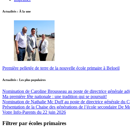
Actualités : À la une
Première pelletée de terre de la nouvelle école primaire à Beloeil
Actualités : Les plus populaires
Nomination de Caroline Brousseau au poste de directrice générale adjo
Ma première fête nationale : une tradition qui se poursuit!
Nomination de Nathalie Mc Duff au poste de directrice générale du Cen
Présentation de la Chaise des générations de l’école secondaire De M
Votre Info-Parents du 22 juin 2026
Filtrer par écoles primaires