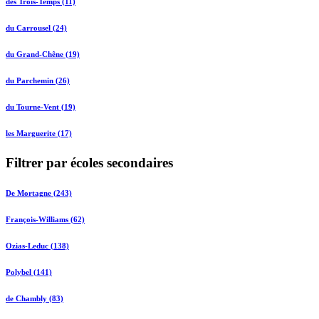
des Trois-Temps (11)
du Carrousel (24)
du Grand-Chêne (19)
du Parchemin (26)
du Tourne-Vent (19)
les Marguerite (17)
Filtrer par écoles secondaires
De Mortagne (243)
François-Williams (62)
Ozias-Leduc (138)
Polybel (141)
de Chambly (83)