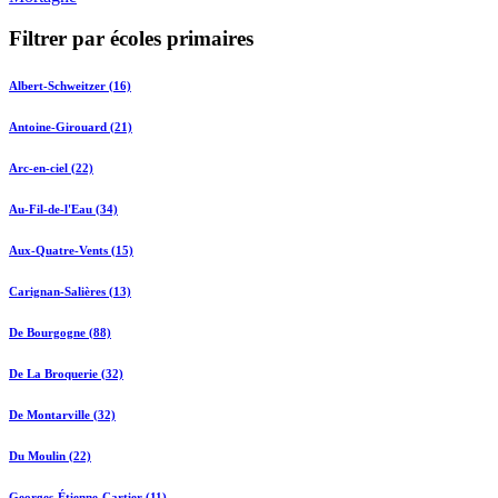
Filtrer par écoles primaires
Albert-Schweitzer (16)
Antoine-Girouard (21)
Arc-en-ciel (22)
Au-Fil-de-l'Eau (34)
Aux-Quatre-Vents (15)
Carignan-Salières (13)
De Bourgogne (88)
De La Broquerie (32)
De Montarville (32)
Du Moulin (22)
Georges-Étienne-Cartier (11)