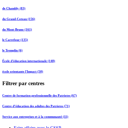
de Chambly (83)
du Grand-Coteau (156)
du Mont-Bruno (161)
le Carrefour (135)
le Tremplin (6)
École d'éducation internationale (148)
école orientante l'Impact (50)
Filtrer par centres
Centre de formation professionnelle des Patriotes (67)
Centre d’éducation des adultes des Patriotes (71)
Service aux entreprises et à la communauté (11)
Faire affaire avec le CSSP