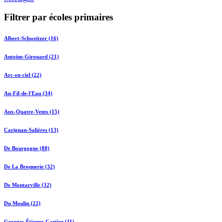
Filtrer par écoles primaires
Albert-Schweitzer (16)
Antoine-Girouard (21)
Arc-en-ciel (22)
Au-Fil-de-l'Eau (34)
Aux-Quatre-Vents (15)
Carignan-Salières (13)
De Bourgogne (88)
De La Broquerie (32)
De Montarville (32)
Du Moulin (22)
Georges-Étienne-Cartier (11)