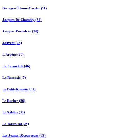
Georges-Étienne-Cartier (11)
Jacques-De Chambly (21)
Jacques-Rocheleau (20)
Jolivent (23)
L'Arpège (25)
La Farandole (46)
La Roseraie (7)
Le Petit-Bonheur (31)
Le Rucher (36)
Le Sablier (30)
Le Tournesol (29)
Les Jeunes Découvreurs (79)