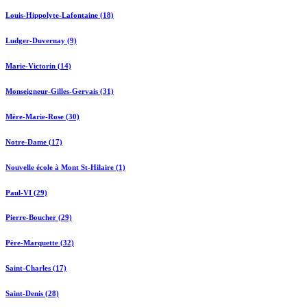
Louis-Hippolyte-Lafontaine (18)
Ludger-Duvernay (9)
Marie-Victorin (14)
Monseigneur-Gilles-Gervais (31)
Mère-Marie-Rose (30)
Notre-Dame (17)
Nouvelle école à Mont St-Hilaire (1)
Paul-VI (29)
Pierre-Boucher (29)
Père-Marquette (32)
Saint-Charles (17)
Saint-Denis (28)