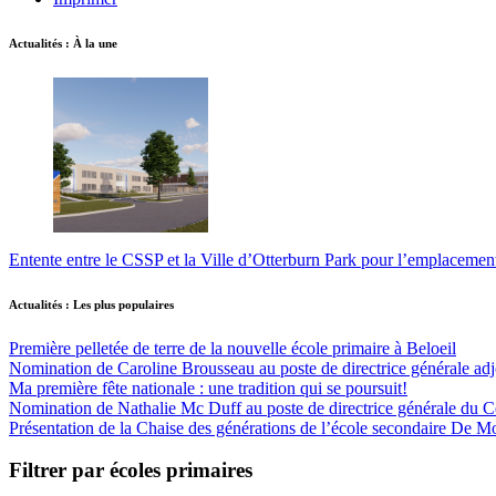
Actualités : À la une
Entente entre le CSSP et la Ville d’Otterburn Park pour l’emplaceme
Actualités : Les plus populaires
Première pelletée de terre de la nouvelle école primaire à Beloeil
Nomination de Caroline Brousseau au poste de directrice générale adjo
Ma première fête nationale : une tradition qui se poursuit!
Nomination de Nathalie Mc Duff au poste de directrice générale du Cen
Présentation de la Chaise des générations de l’école secondaire De M
Filtrer par écoles primaires