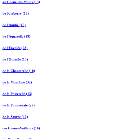
au Coeur-des-Monts (13)
de Salaberry (17)
de l'Amitié (19)
de l'Aquarelle (19)
de l'Envolée (28)
de l'Odyssée (15)
de la Chanterelle (10)
de la Mosaïque (32)
de la Passerelle (13)
de la Pommeraie (27)
de la Source (10)
des Coeurs-Vaillants (16)