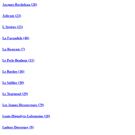
Jacques-Rocheleau (20)
Jolivent (23)
L'Arpège (25)
La Farandole (46)
La Roseraie (7)
Le Petit-Bonheur (31)
Le Rucher (36)
Le Sablier (30)
Le Tournesol (29)
Les Jeunes Découvreurs (79)
Louis-Hippolyte-Lafontaine (18)
Ludger-Duvernay (9)