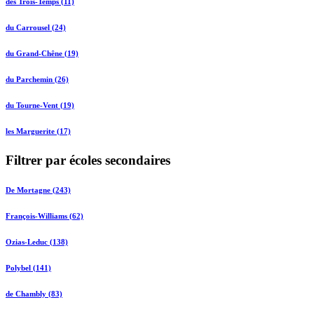
des Trois-Temps (11)
du Carrousel (24)
du Grand-Chêne (19)
du Parchemin (26)
du Tourne-Vent (19)
les Marguerite (17)
Filtrer par écoles secondaires
De Mortagne (243)
François-Williams (62)
Ozias-Leduc (138)
Polybel (141)
de Chambly (83)