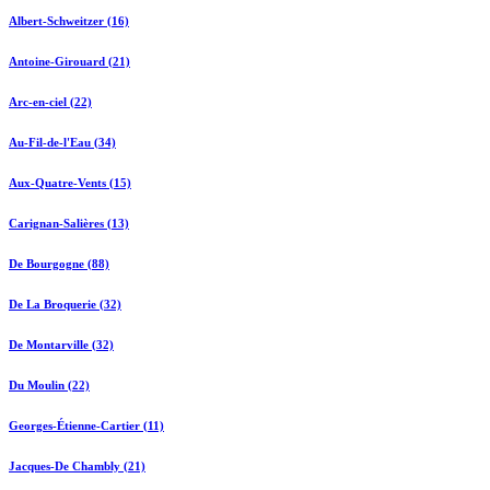
Albert-Schweitzer (16)
Antoine-Girouard (21)
Arc-en-ciel (22)
Au-Fil-de-l'Eau (34)
Aux-Quatre-Vents (15)
Carignan-Salières (13)
De Bourgogne (88)
De La Broquerie (32)
De Montarville (32)
Du Moulin (22)
Georges-Étienne-Cartier (11)
Jacques-De Chambly (21)