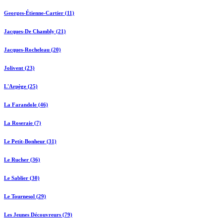
Georges-Étienne-Cartier (11)
Jacques-De Chambly (21)
Jacques-Rocheleau (20)
Jolivent (23)
L'Arpège (25)
La Farandole (46)
La Roseraie (7)
Le Petit-Bonheur (31)
Le Rucher (36)
Le Sablier (30)
Le Tournesol (29)
Les Jeunes Découvreurs (79)