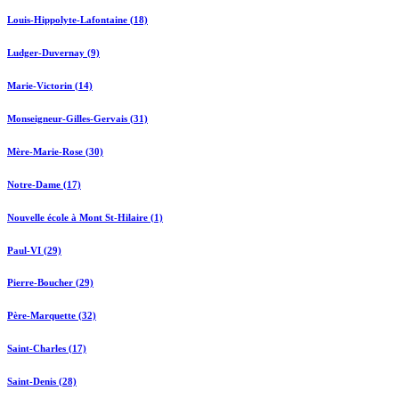
Louis-Hippolyte-Lafontaine (18)
Ludger-Duvernay (9)
Marie-Victorin (14)
Monseigneur-Gilles-Gervais (31)
Mère-Marie-Rose (30)
Notre-Dame (17)
Nouvelle école à Mont St-Hilaire (1)
Paul-VI (29)
Pierre-Boucher (29)
Père-Marquette (32)
Saint-Charles (17)
Saint-Denis (28)