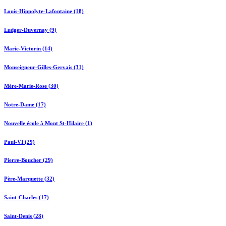
Louis-Hippolyte-Lafontaine (18)
Ludger-Duvernay (9)
Marie-Victorin (14)
Monseigneur-Gilles-Gervais (31)
Mère-Marie-Rose (30)
Notre-Dame (17)
Nouvelle école à Mont St-Hilaire (1)
Paul-VI (29)
Pierre-Boucher (29)
Père-Marquette (32)
Saint-Charles (17)
Saint-Denis (28)