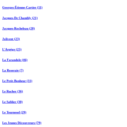
Georges-Étienne-Cartier (11)
Jacques-De Chambly (21)
Jacques-Rocheleau (20)
Jolivent (23)
L'Arpège (25)
La Farandole (46)
La Roseraie (7)
Le Petit-Bonheur (31)
Le Rucher (36)
Le Sablier (30)
Le Tournesol (29)
Les Jeunes Découvreurs (79)