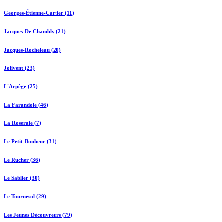
Georges-Étienne-Cartier (11)
Jacques-De Chambly (21)
Jacques-Rocheleau (20)
Jolivent (23)
L'Arpège (25)
La Farandole (46)
La Roseraie (7)
Le Petit-Bonheur (31)
Le Rucher (36)
Le Sablier (30)
Le Tournesol (29)
Les Jeunes Découvreurs (79)