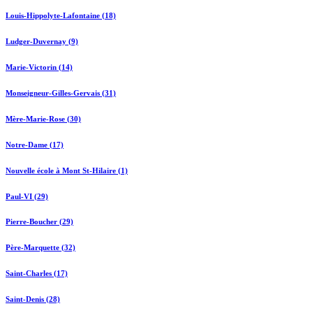
Louis-Hippolyte-Lafontaine (18)
Ludger-Duvernay (9)
Marie-Victorin (14)
Monseigneur-Gilles-Gervais (31)
Mère-Marie-Rose (30)
Notre-Dame (17)
Nouvelle école à Mont St-Hilaire (1)
Paul-VI (29)
Pierre-Boucher (29)
Père-Marquette (32)
Saint-Charles (17)
Saint-Denis (28)