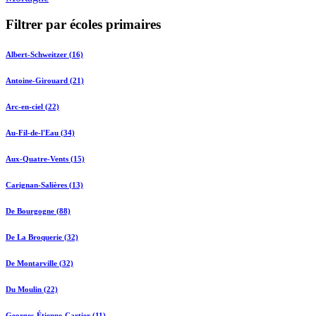
Filtrer par écoles primaires
Albert-Schweitzer (16)
Antoine-Girouard (21)
Arc-en-ciel (22)
Au-Fil-de-l'Eau (34)
Aux-Quatre-Vents (15)
Carignan-Salières (13)
De Bourgogne (88)
De La Broquerie (32)
De Montarville (32)
Du Moulin (22)
Georges-Étienne-Cartier (11)