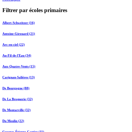
Filtrer par écoles primaires
Albert-Schweitzer (16)
Antoine-Girouard (21)
Arc-en-ciel (22)
Au-Fil-de-l'Eau (34)
Aux-Quatre-Vents (15)
Carignan-Salières (13)
De Bourgogne (88)
De La Broquerie (32)
De Montarville (32)
Du Moulin (22)
Georges-Étienne-Cartier (11)