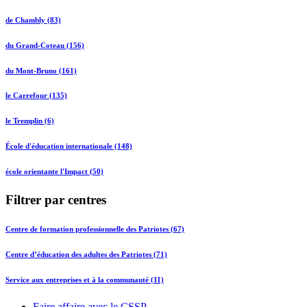
de Chambly (83)
du Grand-Coteau (156)
du Mont-Bruno (161)
le Carrefour (135)
le Tremplin (6)
École d'éducation internationale (148)
école orientante l'Impact (50)
Filtrer par centres
Centre de formation professionnelle des Patriotes (67)
Centre d’éducation des adultes des Patriotes (71)
Service aux entreprises et à la communauté (11)
Faire affaire avec le CSSP