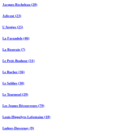
Jacques-Rocheleau (20)
Jolivent (23)
L'Arpège (25)
La Farandole (46)
La Roseraie (7)
Le Petit-Bonheur (31)
Le Rucher (36)
Le Sablier (30)
Le Tournesol (29)
Les Jeunes Découvreurs (79)
Louis-Hippolyte-Lafontaine (18)
Ludger-Duvernay (9)