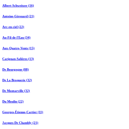
Albert-Schweitzer (16)
Antoine-Girouard (21)
Arc-en-ciel (22)
Au-Fil-de-l'Eau (34)
Aux-Quatre-Vents (15)
Carignan-Salières (13)
De Bourgogne (88)
De La Broquerie (32)
De Montarville (32)
Du Moulin (22)
Georges-Étienne-Cartier (11)
Jacques-De Chambly (21)