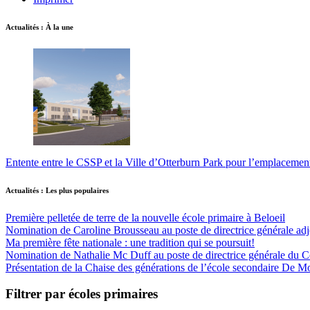
Actualités : À la une
Entente entre le CSSP et la Ville d’Otterburn Park pour l’emplaceme
Actualités : Les plus populaires
Première pelletée de terre de la nouvelle école primaire à Beloeil
Nomination de Caroline Brousseau au poste de directrice générale adjo
Ma première fête nationale : une tradition qui se poursuit!
Nomination de Nathalie Mc Duff au poste de directrice générale du Cen
Présentation de la Chaise des générations de l’école secondaire De M
Filtrer par écoles primaires