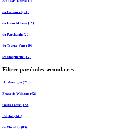
des Trois-Temps (11)
du Carrousel (24)
du Grand-Chêne (19)
du Parchemin (26)
du Tourne-Vent (19)
les Marguerite (17)
Filtrer par écoles secondaires
De Mortagne (243)
François-Williams (62)
Ozias-Leduc (138)
Polybel (141)
de Chambly (83)