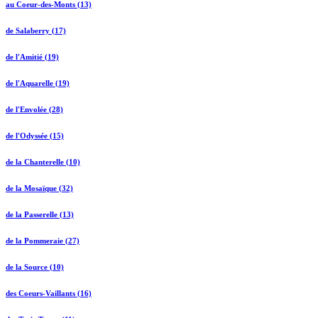
au Coeur-des-Monts (13)
de Salaberry (17)
de l'Amitié (19)
de l'Aquarelle (19)
de l'Envolée (28)
de l'Odyssée (15)
de la Chanterelle (10)
de la Mosaïque (32)
de la Passerelle (13)
de la Pommeraie (27)
de la Source (10)
des Coeurs-Vaillants (16)