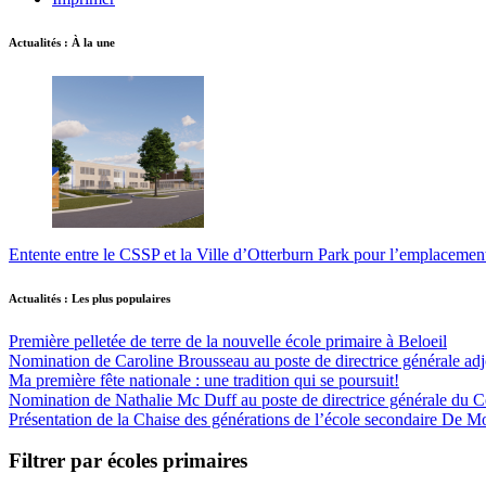
Actualités : À la une
Entente entre le CSSP et la Ville d’Otterburn Park pour l’emplaceme
Actualités : Les plus populaires
Première pelletée de terre de la nouvelle école primaire à Beloeil
Nomination de Caroline Brousseau au poste de directrice générale adjo
Ma première fête nationale : une tradition qui se poursuit!
Nomination de Nathalie Mc Duff au poste de directrice générale du Cen
Présentation de la Chaise des générations de l’école secondaire De M
Filtrer par écoles primaires