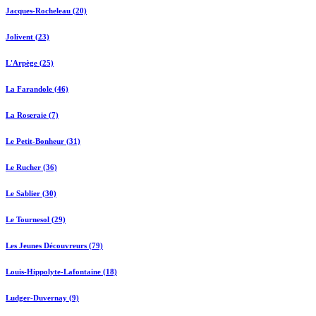
Jacques-Rocheleau (20)
Jolivent (23)
L'Arpège (25)
La Farandole (46)
La Roseraie (7)
Le Petit-Bonheur (31)
Le Rucher (36)
Le Sablier (30)
Le Tournesol (29)
Les Jeunes Découvreurs (79)
Louis-Hippolyte-Lafontaine (18)
Ludger-Duvernay (9)