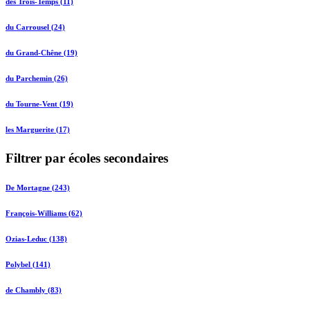
des Trois-Temps (11)
du Carrousel (24)
du Grand-Chêne (19)
du Parchemin (26)
du Tourne-Vent (19)
les Marguerite (17)
Filtrer par écoles secondaires
De Mortagne (243)
François-Williams (62)
Ozias-Leduc (138)
Polybel (141)
de Chambly (83)