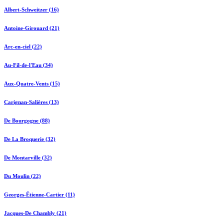
Albert-Schweitzer (16)
Antoine-Girouard (21)
Arc-en-ciel (22)
Au-Fil-de-l'Eau (34)
Aux-Quatre-Vents (15)
Carignan-Salières (13)
De Bourgogne (88)
De La Broquerie (32)
De Montarville (32)
Du Moulin (22)
Georges-Étienne-Cartier (11)
Jacques-De Chambly (21)