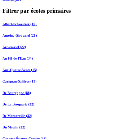
Filtrer par écoles primaires
Albert-Schweitzer (16)
Antoine-Girouard (21)
Arc-en-ciel (22)
Au-Fil-de-l'Eau (34)
Aux-Quatre-Vents (15)
Carignan-Salières (13)
De Bourgogne (88)
De La Broquerie (32)
De Montarville (32)
Du Moulin (22)
Georges-Étienne-Cartier (11)