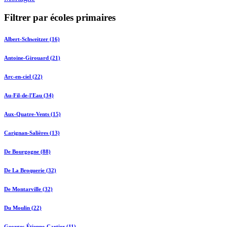
Filtrer par écoles primaires
Albert-Schweitzer (16)
Antoine-Girouard (21)
Arc-en-ciel (22)
Au-Fil-de-l'Eau (34)
Aux-Quatre-Vents (15)
Carignan-Salières (13)
De Bourgogne (88)
De La Broquerie (32)
De Montarville (32)
Du Moulin (22)
Georges-Étienne-Cartier (11)