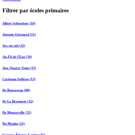
Filtrer par écoles primaires
Albert-Schweitzer (16)
Antoine-Girouard (21)
Arc-en-ciel (22)
Au-Fil-de-l'Eau (34)
Aux-Quatre-Vents (15)
Carignan-Salières (13)
De Bourgogne (88)
De La Broquerie (32)
De Montarville (32)
Du Moulin (22)
Georges-Étienne-Cartier (11)