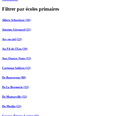
Filtrer par écoles primaires
Albert-Schweitzer (16)
Antoine-Girouard (21)
Arc-en-ciel (22)
Au-Fil-de-l'Eau (34)
Aux-Quatre-Vents (15)
Carignan-Salières (13)
De Bourgogne (88)
De La Broquerie (32)
De Montarville (32)
Du Moulin (22)
Georges-Étienne-Cartier (11)