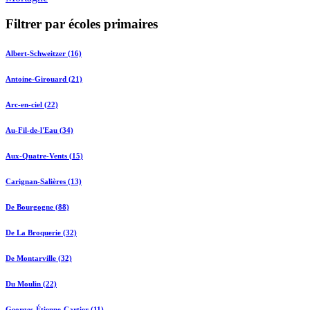
Filtrer par écoles primaires
Albert-Schweitzer (16)
Antoine-Girouard (21)
Arc-en-ciel (22)
Au-Fil-de-l'Eau (34)
Aux-Quatre-Vents (15)
Carignan-Salières (13)
De Bourgogne (88)
De La Broquerie (32)
De Montarville (32)
Du Moulin (22)
Georges-Étienne-Cartier (11)